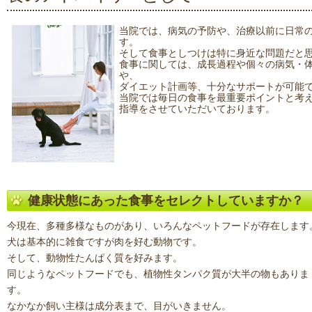
当院では、病気の予防や、治療以前に日常
す。
そして食事としつけは特に身近な問題だと
食事に関しては、成長過程や個々の病気・
や、
ダイエット計画等、十分なサポートが可能
当院では毎日の食事を最重要ポイントと考
指導をさせていただいております。
健康状態にあった食事をセレクトしていますか？
今現在、多種多様なものがあり、いろんなペットフードが存在します
犬は基本的に雑食ですが肉を好む動物です。
そして、動物性たんぱく質を好みます。
同じようなペットフードでも、植物性タンパク質が大半の物もありま
す。
なかなか飼い主様は成分表まで、目がいきません。