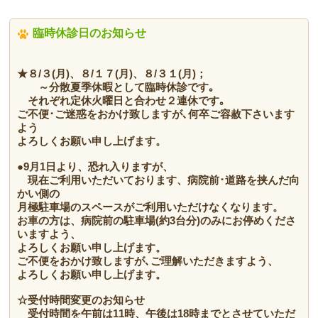
臨時休診日のお知らせ
★８/３(月)、８/１７(月)、８/３１(月)
；
～分散夏季休暇として臨時休診
です｡
それぞれ定休火曜日と合わせ２連休
です｡
ご不便･ご迷惑をおかけ致しますが､何卒ご容赦下さいます
よう
よろしくお願い申し上げます。
●
9月1日より
、恐れ入りますが、
現在ご利用いただいております、病院前･道路を挟んだ向
かい側の
月極駐車場のスペースがご利用いただけなくなります
。
お車の方は、
病院前の駐車場(約3台分)のみにお停めくださ
い
ますよう、
よろしくお願い申し上げます。
ご不便をおかけ致しますが､ご理解いただきますよう、
よろしくお願い申し上げます。
☆受付時間変更のお知らせ
受付時間を午前は11時、午後は18時までとさせていただ